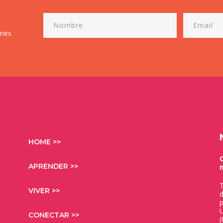
ones
HOME >>
APRENDER >>
T
VIVER >>
d
p
U
CONECTAR >>